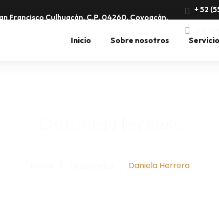
+ 52 (5
 San Francisco Culhuacán, C.P. 04260, Coyoacán,
atenci
Inicio
Sobre nosotros
Servici
Daniela Herrera
Home
/
Testimonial
/
Daniela Herrera