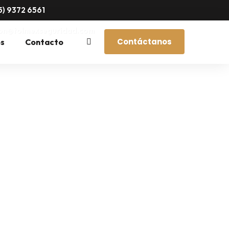
5) 9372 6561
on@tolmexseguridad.com
Contáctanos
os
Contacto